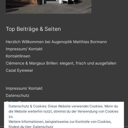
Top Beiträge & Seiten
Herzlich Willkommen bei Augenoptik Matthias Bormann
Impressum/ Kontakt
Kontaktlinsen
Clémence & Margaux Brillen: elegant, frisch und ausgefallen
Cazal Eyewear
Impressum/ Kontakt
Datenschutz
Online Termin
Datenschutz & Cookies: Diese Website verwendet Cookies. Wenn du
die Website weiterhin nutzt, stimmst du der Verwendung von Cookies
zu.
Weitere Informationen, beispielsweise zur Kontrolle von Cookies,
findest du hier:
Datenschutz