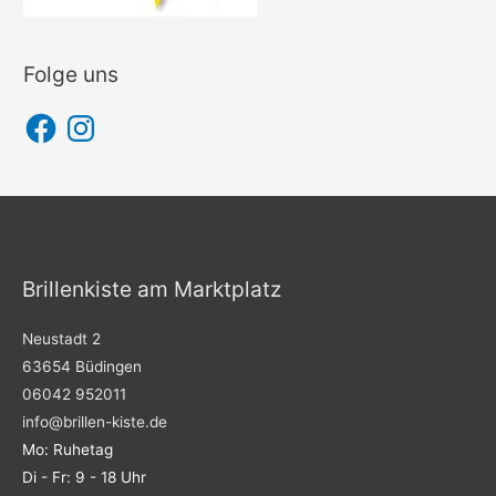
Folge uns
F
I
a
n
c
s
e
t
b
a
o
g
o
r
k
a
m
Brillenkiste am Marktplatz
Neustadt 2
63654 Büdingen
06042 952011
info@brillen-kiste.de
Mo: Ruhetag
Di - Fr: 9 - 18 Uhr