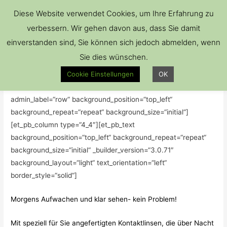
Hau
Diese Website verwendet Cookies, um Ihre Erfahrung zu
verbessern. Wir gehen davon aus, dass Sie damit
einverstanden sind, Sie können sich jedoch abmelden, wenn
Sie dies wünschen.
Nachtlinsen
Cookie Einstellungen
OK
[et_pb_section bb_built=“1″ admin_label=“section“][et_pb_row
admin_label=“row“ background_position=“top_left“
background_repeat=“repeat“ background_size=“initial“]
[et_pb_column type=“4_4″][et_pb_text
background_position=“top_left“ background_repeat=“repeat“
background_size=“initial“ _builder_version=“3.0.71″
background_layout=“light“ text_orientation=“left“
border_style=“solid“]
Morgens Aufwachen und klar sehen- kein Problem!
Mit speziell für Sie angefertigten Kontaktlinsen, die über Nacht