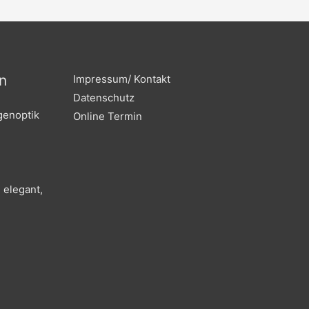
b
a
o
g
o
r
k
a
m
n
Impressum/ Kontakt
Datenschutz
genoptik
Online Termin
 elegant,