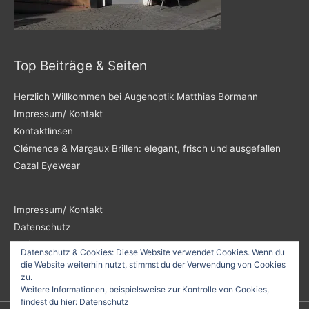
Top Beiträge & Seiten
Herzlich Willkommen bei Augenoptik Matthias Bormann
Impressum/ Kontakt
Kontaktlinsen
Clémence & Margaux Brillen: elegant, frisch und ausgefallen
Cazal Eyewear
Impressum/ Kontakt
Datenschutz
Online Termin
Datenschutz & Cookies: Diese Website verwendet Cookies. Wenn du
die Website weiterhin nutzt, stimmst du der Verwendung von Cookies
zu.
Weitere Informationen, beispielsweise zur Kontrolle von Cookies,
findest du hier:
Datenschutz