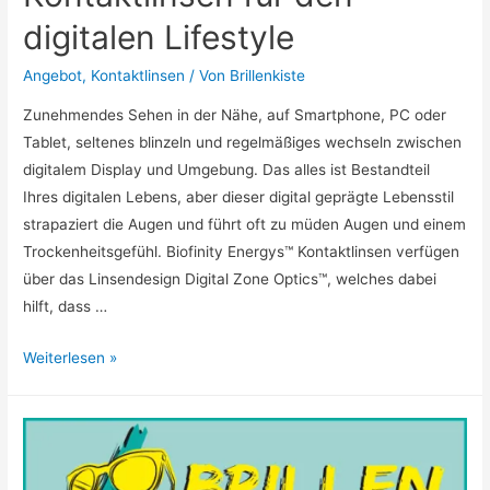
digitalen Lifestyle
Angebot
,
Kontaktlinsen
/ Von
Brillenkiste
Zunehmendes Sehen in der Nähe, auf Smartphone, PC oder
Tablet, seltenes blinzeln und regelmäßiges wechseln zwischen
digitalem Display und Umgebung. Das alles ist Bestandteil
Ihres digitalen Lebens, aber dieser digital geprägte Lebensstil
strapaziert die Augen und führt oft zu müden Augen und einem
Trockenheitsgefühl. Biofinity Energys™ Kontaktlinsen verfügen
über das Linsendesign Digital Zone Optics™, welches dabei
hilft, dass …
Biofinity
Weiterlesen »
Energys™:
Kontaktlinsen
für
den