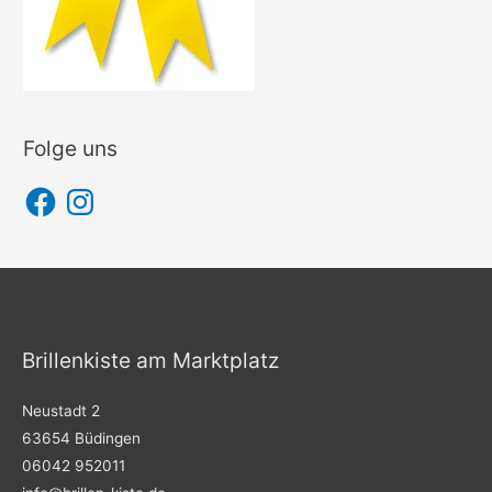
Folge uns
F
I
a
n
c
s
e
t
b
a
o
g
o
r
k
a
m
Brillenkiste am Marktplatz
Neustadt 2
63654 Büdingen
06042 952011