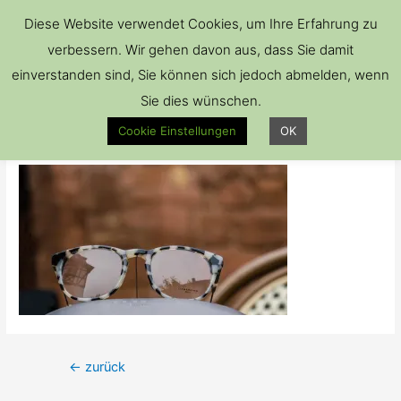
Hau
Diese Website verwendet Cookies, um Ihre Erfahrung zu
verbessern. Wir gehen davon aus, dass Sie damit
einverstanden sind, Sie können sich jedoch abmelden, wenn
Sie dies wünschen.
cropped-DSC_0949.jpg
Cookie Einstellungen
OK
Kommentar verfassen
/ Von
Brillenkiste
Beitrags-
←
zurück
Navigation