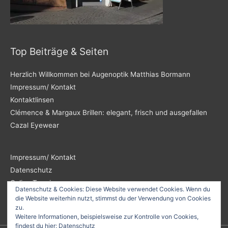
Top Beiträge & Seiten
Herzlich Willkommen bei Augenoptik Matthias Bormann
Impressum/ Kontakt
Kontaktlinsen
Clémence & Margaux Brillen: elegant, frisch und ausgefallen
Cazal Eyewear
Impressum/ Kontakt
Datenschutz
Online Termin
Datenschutz & Cookies: Diese Website verwendet Cookies. Wenn du
die Website weiterhin nutzt, stimmst du der Verwendung von Cookies
zu.
Weitere Informationen, beispielsweise zur Kontrolle von Cookies,
findest du hier:
Datenschutz