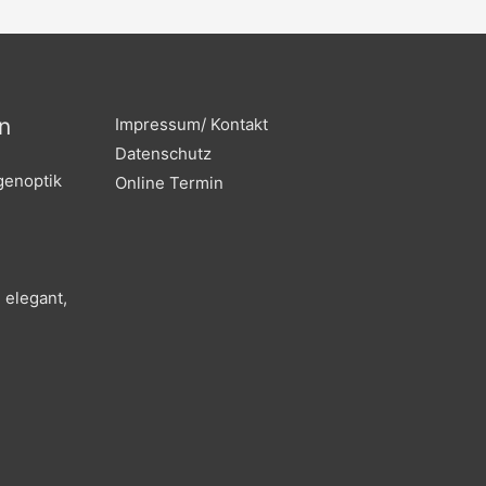
b
a
o
g
o
r
k
a
m
n
Impressum/ Kontakt
Datenschutz
genoptik
Online Termin
 elegant,