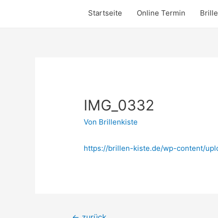
Startseite
Online Termin
Brill
IMG_0332
Von
Brillenkiste
https://brillen-kiste.de/wp-content/u
Beitrags-
←
zurück