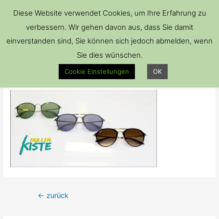
Hau
Diese Website verwendet Cookies, um Ihre Erfahrung zu
verbessern. Wir gehen davon aus, dass Sie damit
einverstanden sind, Sie können sich jedoch abmelden, wenn
Sie dies wünschen.
Unbenannt
Cookie Einstellungen
OK
Kommentar verfassen
/ Von
Brillenkiste
Beitrags-
←
zurück
Navigation