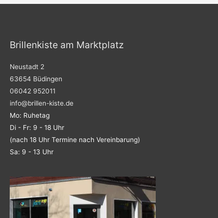
o
g
o
r
k
a
m
Brillenkiste am Marktplatz
Neustadt 2
63654 Büdingen
06042 952011
info@brillen-kiste.de
Mo: Ruhetag
Di - Fr: 9 - 18 Uhr
(nach 18 Uhr Termine nach Vereinbarung)
Sa: 9 - 13 Uhr