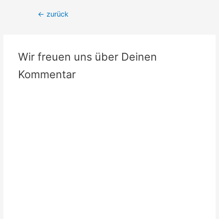
Beitrags-
←
zurück
Navigation
Wir freuen uns über Deinen
Kommentar