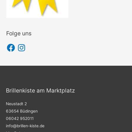
Folge uns
F
I
a
n
c
s
e
t
b
a
o
g
o
r
k
a
m
Brillenkiste am Marktplatz
Neustadt 2
63654 Büdingen
06042 952011
info@brillen-kiste.de