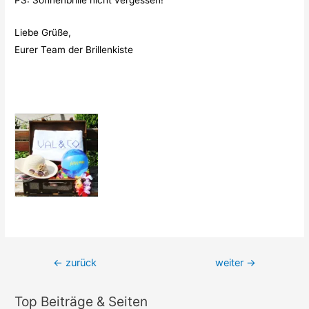
PS: Sonnenbrille nicht vergessen!
Liebe Grüße,
Eurer Team der Brillenkiste
Beitrags-
←
zurück
weiter
→
Navigation
Top Beiträge & Seiten