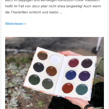
auch im peppigen und auffälligen Kunststoff-Look. Klassisch
heißt im Fall von Jisco aber nicht etwa langweilig! Auch wenn
die Titanbrillen schlicht und relativ …
Jisco
Weiterlesen »
–
Brillenfassungen
für
Damen
und
Herren