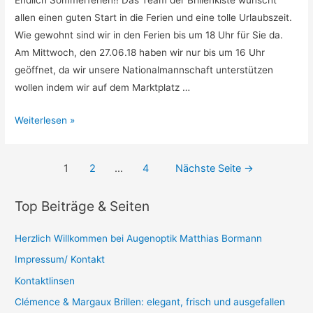
Endlich Sommerferien!! Das Team der Brillenkiste wünscht
allen einen guten Start in die Ferien und eine tolle Urlaubszeit.
Wie gewohnt sind wir in den Ferien bis um 18 Uhr für Sie da.
Am Mittwoch, den 27.06.18 haben wir nur bis um 16 Uhr
geöffnet, da wir unsere Nationalmannschaft unterstützen
wollen indem wir auf dem Marktplatz …
Sommer
Weiterlesen »
2018
Beitragsnavigation
1
2
…
4
Nächste Seite
→
Top Beiträge & Seiten
Herzlich Willkommen bei Augenoptik Matthias Bormann
Impressum/ Kontakt
Kontaktlinsen
Clémence & Margaux Brillen: elegant, frisch und ausgefallen