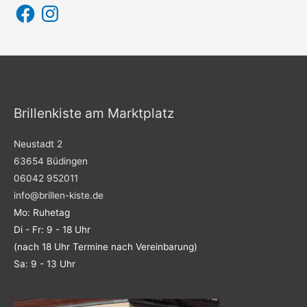
F
I
a
n
c
s
e
t
b
a
o
g
o
r
k
a
m
Brillenkiste am Marktplatz
Neustadt 2
63654 Büdingen
06042 952011
info@brillen-kiste.de
Mo: Ruhetag
Di - Fr: 9 - 18 Uhr
(nach 18 Uhr Termine nach Vereinbarung)
Sa: 9 - 13 Uhr