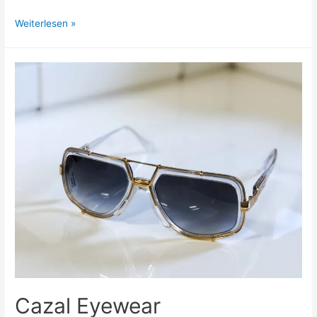
Kaleos
Weiterlesen »
Eyewear
Cazal Eyewear