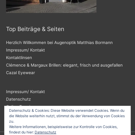
Top Beiträge & Seiten
Herzlich Willkommen bei Augenoptik Matthias Bormann
Impressum/ Kontakt
Kontaktlinsen
Clémence & Margaux Brillen: elegant, frisch und ausgefallen
Cazal Eyewear
Impressum/ Kontakt
Datenschutz
Online Termin
Datenschutz & Cookies: Diese Website verwendet Cookies. Wenn du
die Website weiterhin nutzt, stimmst du der Verwendung von Cookies
zu.
Weitere Informationen, beispielsweise zur Kontrolle von Cookies,
findest du hier:
Datenschutz