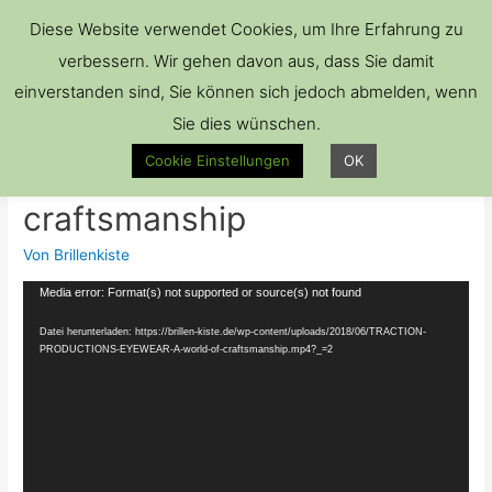
Hau
Diese Website verwendet Cookies, um Ihre Erfahrung zu
verbessern. Wir gehen davon aus, dass Sie damit
einverstanden sind, Sie können sich jedoch abmelden, wenn
Sie dies wünschen.
TRACTION PRODUCTIONS
Cookie Einstellungen
OK
EYEWEAR – A world of
craftsmanship
Von
Brillenkiste
Video-
Media error: Format(s) not supported or source(s) not found
Player
Datei herunterladen: https://brillen-kiste.de/wp-content/uploads/2018/06/TRACTION-
PRODUCTIONS-EYEWEAR-A-world-of-craftsmanship.mp4?_=2