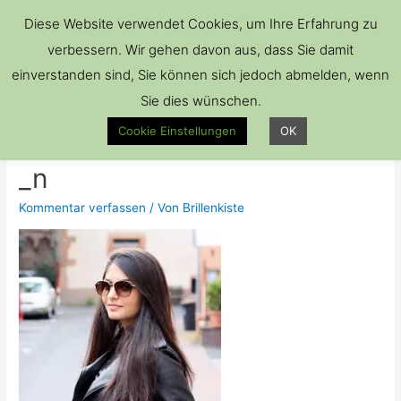
Hau
Diese Website verwendet Cookies, um Ihre Erfahrung zu
verbessern. Wir gehen davon aus, dass Sie damit
einverstanden sind, Sie können sich jedoch abmelden, wenn
Sie dies wünschen.
21768334_17170574783276
Cookie Einstellungen
OK
65_3840467227859460216
_n
Kommentar verfassen
/ Von
Brillenkiste