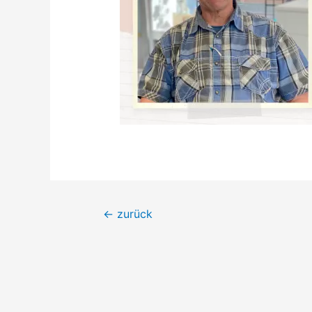
Beitrags-
←
zurück
Navigation