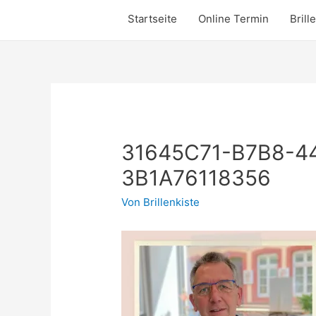
Startseite
Online Termin
Brill
31645C71-B7B8-4
3B1A76118356
Von
Brillenkiste