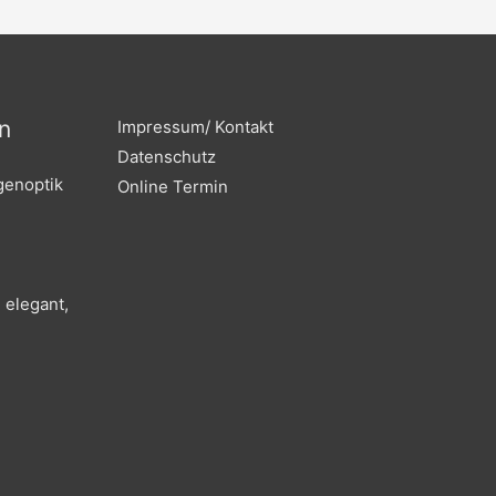
b
a
o
g
o
r
k
a
m
n
Impressum/ Kontakt
Datenschutz
genoptik
Online Termin
 elegant,