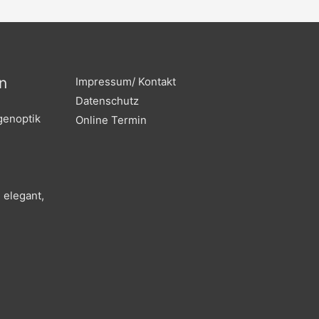
b
a
o
g
o
r
k
a
m
n
Impressum/ Kontakt
Datenschutz
genoptik
Online Termin
 elegant,