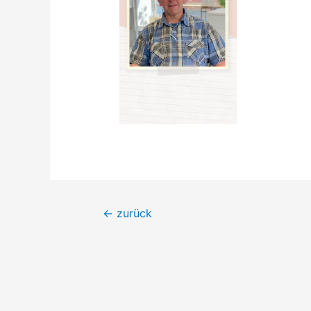
Beitrags-
←
zurück
Navigation