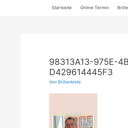
Startseite
Online Termin
Brill
98313A13-975E-4
D429614445F3
Von
Brillenkiste