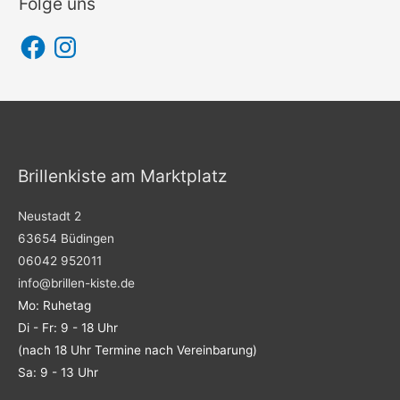
Folge uns
F
I
a
n
c
s
e
t
b
a
o
g
o
r
k
a
m
Brillenkiste am Marktplatz
Neustadt 2
63654 Büdingen
06042 952011
info@brillen-kiste.de
Mo: Ruhetag
Di - Fr: 9 - 18 Uhr
(nach 18 Uhr Termine nach Vereinbarung)
Sa: 9 - 13 Uhr