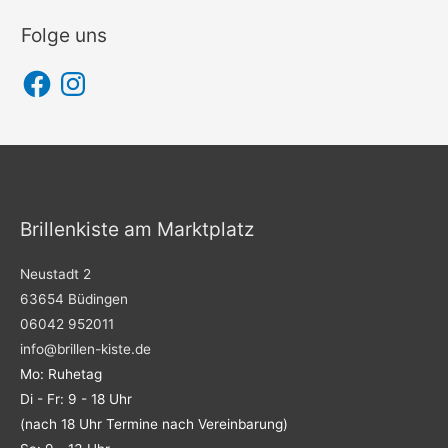
Folge uns
F
I
a
n
c
s
e
t
b
a
o
g
o
r
k
a
m
Brillenkiste am Marktplatz
Neustadt 2
63654 Büdingen
06042 952011
info@brillen-kiste.de
Mo: Ruhetag
Di - Fr: 9 - 18 Uhr
(nach 18 Uhr Termine nach Vereinbarung)