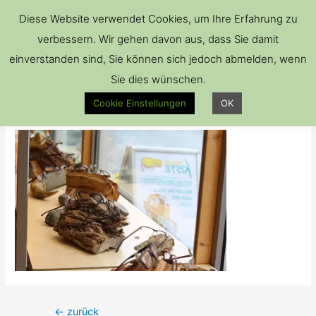
Hau
Diese Website verwendet Cookies, um Ihre Erfahrung zu
verbessern. Wir gehen davon aus, dass Sie damit
einverstanden sind, Sie können sich jedoch abmelden, wenn
Sie dies wünschen.
IMG_4448
Cookie Einstellungen
OK
Kommentar verfassen
/ Von
Brillenkiste
Beitrags-
←
zurück