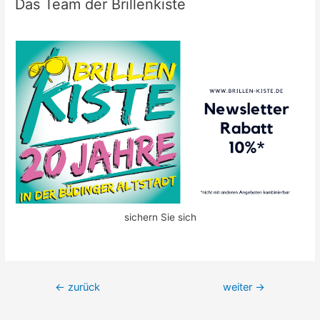
Das Team der Brillenkiste
sichern Sie sich
Beitrags-
←
zurück
weiter
→
Navigation