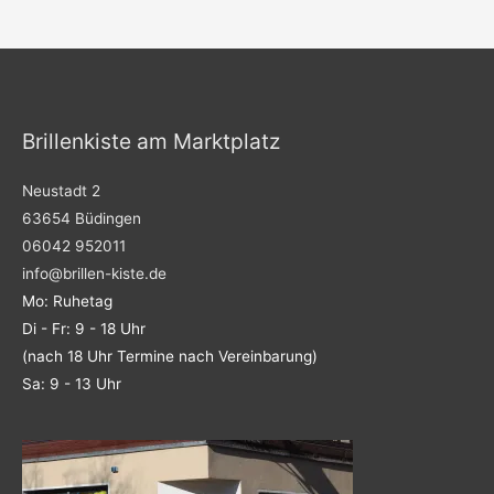
e
t
b
a
o
g
o
r
k
a
m
Brillenkiste am Marktplatz
Neustadt 2
63654 Büdingen
06042 952011
info@brillen-kiste.de
Mo: Ruhetag
Di - Fr: 9 - 18 Uhr
(nach 18 Uhr Termine nach Vereinbarung)
Sa: 9 - 13 Uhr