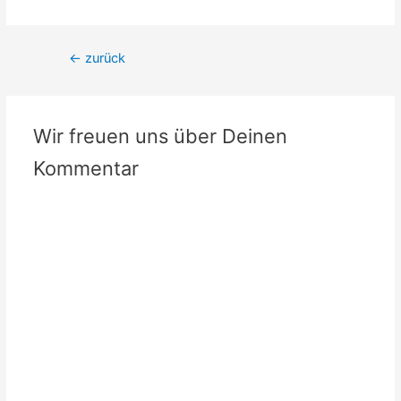
Beitrags-
←
zurück
Navigation
Wir freuen uns über Deinen
Kommentar