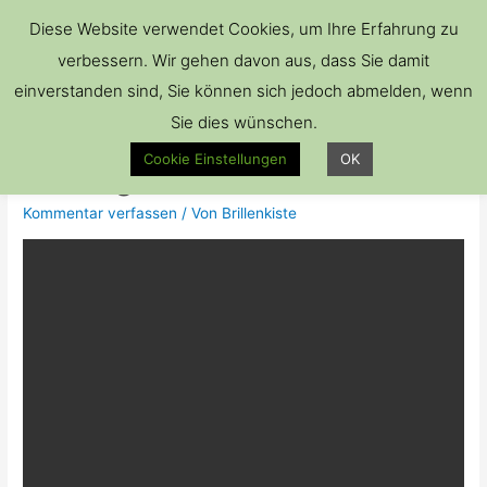
Hau
Diese Website verwendet Cookies, um Ihre Erfahrung zu
verbessern. Wir gehen davon aus, dass Sie damit
einverstanden sind, Sie können sich jedoch abmelden, wenn
Sie dies wünschen.
neubau eyewear – campaign
Cookie Einstellungen
OK
making of OCT 2017
Kommentar verfassen
/ Von
Brillenkiste