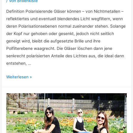
/ Von
Brillenkiste
Definition Polarisierende Gläser können – von Nichtmetallen –
reflektiertes und eventuell blendendes Licht wegfiltern, wenn
deren Polarisationsebenen normal zueinander stehen. Solange
der Kopf nur gehoben oder gesenkt, jedoch nicht seitlich
geneigt wird, bleibt die aufgesetzte Brille und ihre
Polfilterebene waagrecht. Die Gläser löschen dann jene
senkrecht polarisierten Anteile des Lichtes aus, die ideal dann
entstehen, …
Was
Weiterlesen »
sind
eigentlich
polarisierende
Brillengläser?