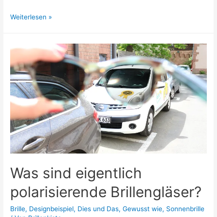
Neue
Weiterlesen »
Fassungen
von
SNOB
MILANO
sind
da!
Was sind eigentlich
polarisierende Brillengläser?
Brille
,
Designbeispiel
,
Dies und Das
,
Gewusst wie
,
Sonnenbrille