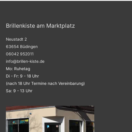
o
r
k
a
m
Brillenkiste am Marktplatz
Neustadt 2
63654 Büdingen
06042 952011
info@brillen-kiste.de
Mo: Ruhetag
Di - Fr: 9 - 18 Uhr
(nach 18 Uhr Termine nach Vereinbarung)
Sa: 9 - 13 Uhr