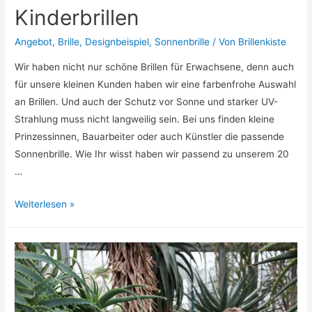
Kinderbrillen
Angebot
,
Brille
,
Designbeispiel
,
Sonnenbrille
/ Von
Brillenkiste
Wir haben nicht nur schöne Brillen für Erwachsene, denn auch
für unsere kleinen Kunden haben wir eine farbenfrohe Auswahl
an Brillen. Und auch der Schutz vor Sonne und starker UV-
Strahlung muss nicht langweilig sein. Bei uns finden kleine
Prinzessinnen, Bauarbeiter oder auch Künstler die passende
Sonnenbrille. Wie Ihr wisst haben wir passend zu unserem 20
…
Cool
Weiterlesen »
und
Farbenfroh-
Das
sind
unsere
neuen