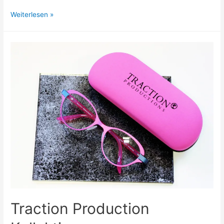
Jisco
Weiterlesen »
–
Brillenfassungen
für
Damen
und
Herren
Traction Production