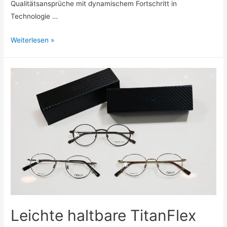
Qualitätsansprüche mit dynamischem Fortschritt in
Technologie …
neubau
Weiterlesen »
–
wieder
da!
Leichte haltbare TitanFlex