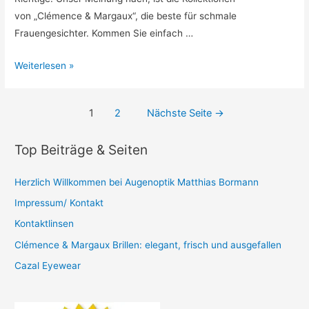
von „Clémence & Margaux“, die beste für schmale
Frauengesichter. Kommen Sie einfach …
Clémence
Weiterlesen »
&
Margaux
Beitragsnavigation
1
2
Nächste Seite
→
Brillen:
elegant,
Top Beiträge & Seiten
frisch
und
Herzlich Willkommen bei Augenoptik Matthias Bormann
ausgefallen
Impressum/ Kontakt
Kontaktlinsen
Clémence & Margaux Brillen: elegant, frisch und ausgefallen
Cazal Eyewear