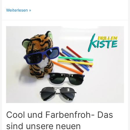
Froschparade
Weiterlesen »
2018-
50%
auf
alle
Sonnenbrillen
Cool und Farbenfroh- Das
sind unsere neuen