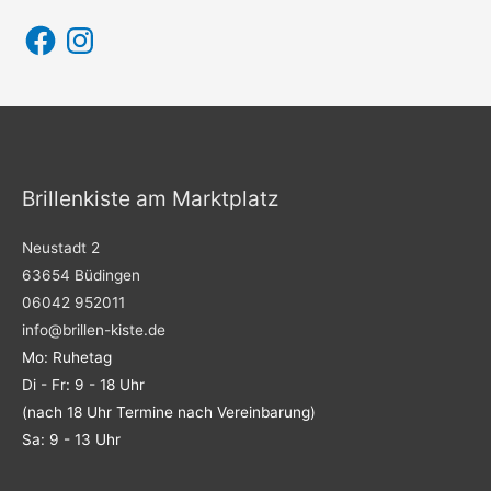
F
I
a
n
c
s
e
t
b
a
o
g
o
r
k
a
m
Brillenkiste am Marktplatz
Neustadt 2
63654 Büdingen
06042 952011
info@brillen-kiste.de
Mo: Ruhetag
Di - Fr: 9 - 18 Uhr
(nach 18 Uhr Termine nach Vereinbarung)
Sa: 9 - 13 Uhr